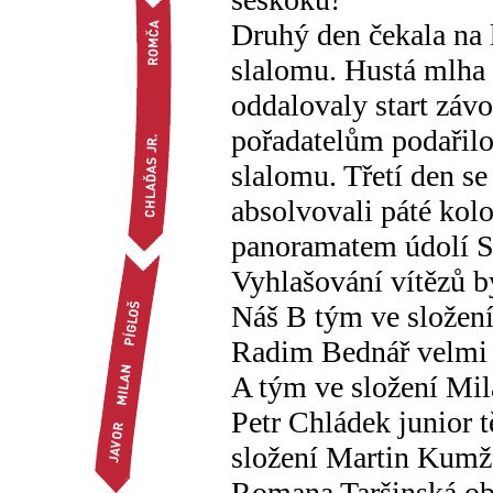
Druhý den čekala na 
slalomu. Hustá mlha 
oddalovaly start záv
pořadatelům podařilo
slalomu. Třetí den se
absolvovali páté kol
panoramatem údolí S
Vyhlašování vítězů b
Náš B tým ve složení 
Radim Bednář velmi 
A tým ve složení Mil
Petr Chládek junior t
složení Martin Kumžá
Romana Taršinská obs