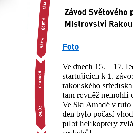
Závod Světového 
Mistrovství Rako
Foto
Ve dnech 15. – 17. le
startujících k 1. záv
rakouského střediska 
tam rovněž nemohli 
Ve Ski Amadé v tuto 
den bylo počasí vhod
pilot helikoptéry zvl
seskoků!