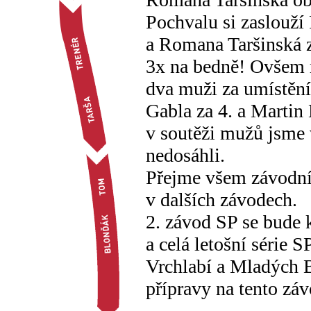
Pochvalu si zaslouží
a Romana Taršinská z
3x na bedně! Ovšem 
dva muži za umístění 
Gabla za 4. a Martin
v soutěži mužů jsme 
nedosáhli.
Přejme všem závodní
v dalších závodech.
2. závod SP se bude 
a celá letošní série 
Vrchlabí a Mladých B
přípravy na tento zá