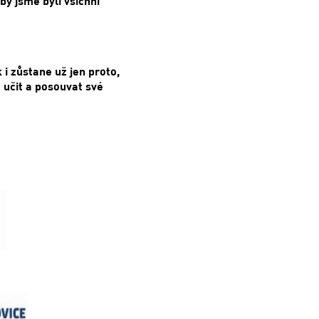
y jsme byli všichni
 i zůstane už jen proto,
 učit a posouvat své