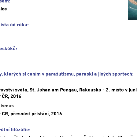
jsem:
ice
ista od roku:
eskoků:
, kterých si cením v parašutismu, paraski a jiných sportech:
rovství světa, St. Johan am Pongau, Rakousko - 2. místo v jun
r ČR, 2016
tismus
r ČR, přesnost přistání, 2016
otní filozofie: