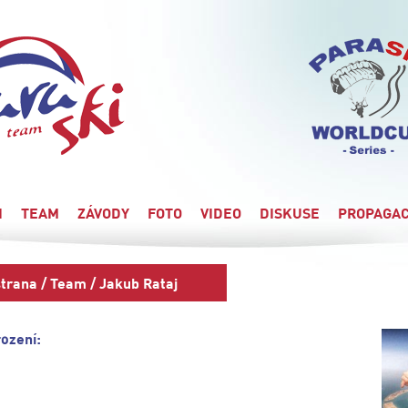
I
TEAM
ZÁVODY
FOTO
VIDEO
DISKUSE
PROPAGA
strana
/
Team
/ Jakub Rataj
ození: