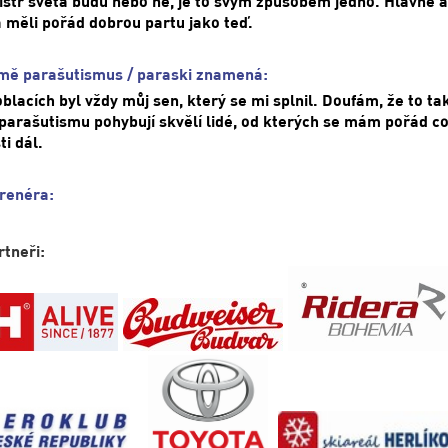
istr světa budu nebo ne, je to svým způsobem jedno. Hlavně ab
a měli pořád dobrou partu jako teď.
mě parašutismus / paraski znamená:
oblacích byl vždy můj sen, který se mi splnil. Doufám, že to tak
 parašutismu pohybují skvělí lidé, od kterých se mám pořád co
i dál.
renéra:
rtneři: