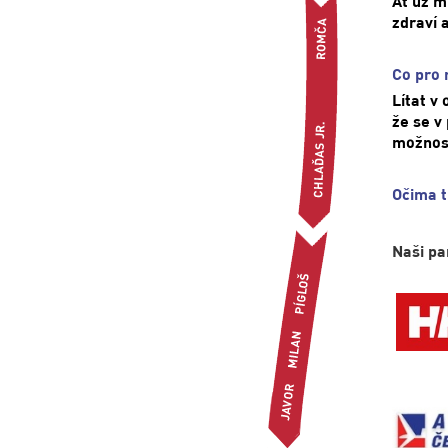
Ať už m
zdraví 
Co pro 
Lítat v 
že se v
možnost
Očima t
Naši pa