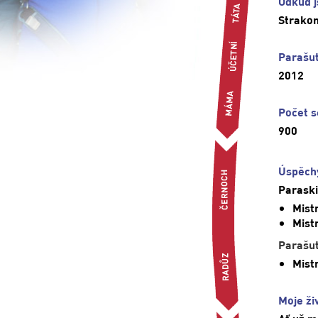
Odkud 
Strakon
Parašut
2012
Počet s
900
Úspěchy
Paraski
Mist
Mist
Parašu
Mist
Moje živ