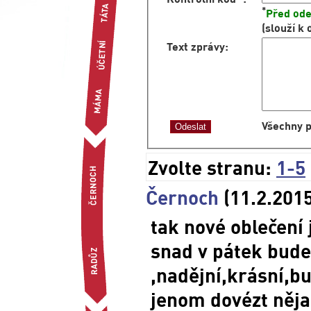
*
Před ode
(slouží k
Text zprávy
:
Všechny p
Zvolte stranu:
1-5
Černoch
(11.2.201
tak nové oblečení j
snad v pátek bude
,nadějní,krásní,bu
jenom dovézt nějak