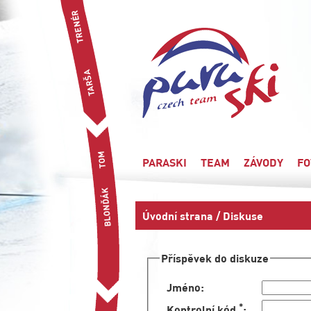
PARASKI
TEAM
ZÁVODY
FO
Úvodní strana
/ Diskuse
Příspěvek do diskuze
Jméno
:
*
Kontrolní kód
: