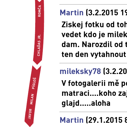
Martin
(3.2.2015 1
Ziskej fotku od toh
vedet kdo je milek
dam. Narozdil od t
ten den vytahnout
mileksky78
(3.2.2
V fotogalerii mě p
matraci....koho z
glajd.....aloha
Martin
(29.1.2015 