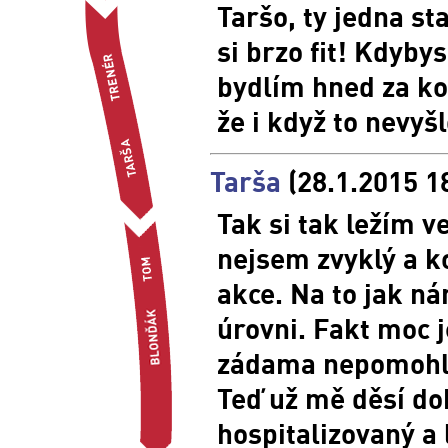
Taršo, ty jedna st
si brzo fit! Kdyby
bydlím hned za ko
že i když to nevyšl
Tarša
(28.1.2015 1
Tak si tak ležím v
nejsem zvyklý a k
akce. Na to jak ná
úrovni. Fakt moc
zádama nepomohl, 
Teď už mě děsí do
hospitalizovaný a 