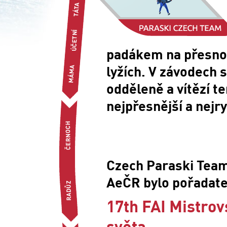
padákem na přesnost
lyžích. V závodech 
odděleně a vítězí t
nejpřesnější a nejry
Czech Paraski Team
AeČR bylo pořadat
17th FAI Mistrov
světa